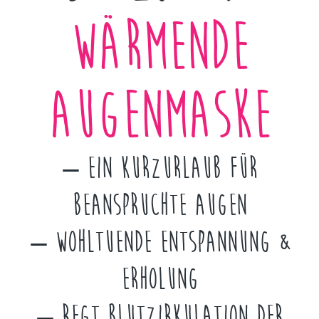
Wärmende
Augenmaske
– Ein Kurzurlaub für
beanspruchte Augen
– Wohltuende Entspannung &
Erholung
– Regt Blutzirkulation der