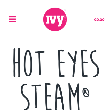
€
0,00
Hot Eyes
Steam
®